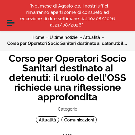
Vai ai contenuti
“Nel mese di Agosto c.a. i nostri uffici
COMUNICATI STAMPA
ALBO OPI ANCONA
Vai al menu di navigazione
rimarranno aperti come di consueto ad
Vai al footer
eccezione di due settimane dal 10/08/2026
CONVENZIONI
Attiva / disattiva la navigazione
al 21/08/2026”
»
»
»
Home
Ultime notizie
Attualità
Corso per Operatori Socio Sanitari destinato ai detenuti: il ruolo dell’OSS richiede una riflessione approfondita
Corso per Operatori Socio
Sanitari destinato ai
detenuti: il ruolo dell’OSS
richiede una riflessione
approfondita
Categorie
Attualità
Comunicazioni