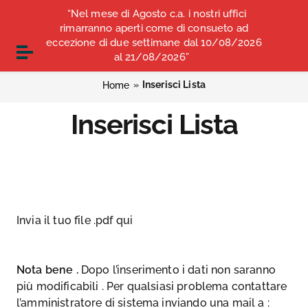
Vai ai contenuti
“Nel mese di Agosto c.a. i nostri uffici
COMUNICATI STAMPA
ALBO OPI ANCONA
Vai al menu di navigazione
rimarranno aperti come di consueto ad
Vai al footer
eccezione di due settimane dal 10/08/2026
CONVENZIONI
Attiva / disattiva la navigazione
al 21/08/2026”
»
Inserisci Lista
Home
Inserisci Lista
Invia il tuo file .pdf qui
Nota bene .
Dopo l’inserimento i dati non saranno
più modificabili . Per qualsiasi problema contattare
l’amministratore di sistema inviando una mail a :