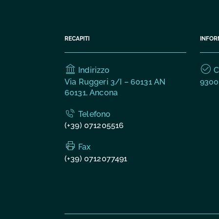
RECAPITI
INFOR
Indirizzo
C.
Via Ruggeri 3/I – 60131 AN
9300
60131, Ancona
Telefono
(+39) 071205516
Fax
(+39) 0712077491