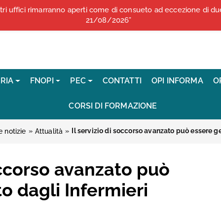
stri uffici rimarranno aperti come di consueto ad eccezione di 
COMUNICATI STAMPA
21/08/2026”
RIA
FNOPI
PEC
CONTATTI
OPI INFORMA
O
CORSI DI FORMAZIONE
»
»
 notizie
Attualità
soccorso avanzato può
o dagli Infermieri