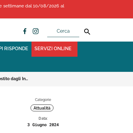
due settimane dal 10/08/2026 al
ALBO OPI ANCONA
CONVENZIONI
PI RISPONDE
SERVIZI ONLINE
Il servizio di soccorso avanzato può essere gestito dagli Infermieri
Categorie
Attualità
Data:
3 Giugno 2024