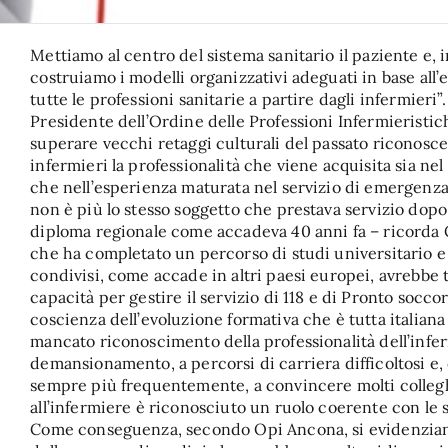
Mettiamo al centro del sistema sanitario il paziente e, 
costruiamo i modelli organizzativi adeguati in base all
tutte le professioni sanitarie a partire dagli infermieri”
Presidente dell’Ordine delle Professioni Infermieristi
superare vecchi retaggi culturali del passato riconosce
infermieri la professionalità che viene acquisita sia nel
che nell’esperienza maturata nel servizio di emergenza
non è più lo stesso soggetto che prestava servizio dop
diploma regionale come accadeva 40 anni fa – ricorda 
che ha completato un percorso di studi universitario e 
condivisi, come accade in altri paesi europei, avrebbe 
capacità per gestire il servizio di 118 e di Pronto socc
coscienza dell’evoluzione formativa che è tutta italiana 
mancato riconoscimento della professionalità dell’infe
demansionamento, a percorsi di carriera difficoltosi e
sempre più frequentemente, a convincere molti colleghi 
all’infermiere è riconosciuto un ruolo coerente con le s
Come conseguenza, secondo Opi Ancona, si evidenzia