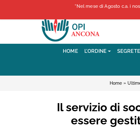
Vai ai contenuti
“Nel mese di Agosto c.a. i no
Vai al menu di navigazione
Vai al footer
HOME
L’ORDINE
SEGRETE
»
Home
Ultime
Il servizio di 
essere gestit