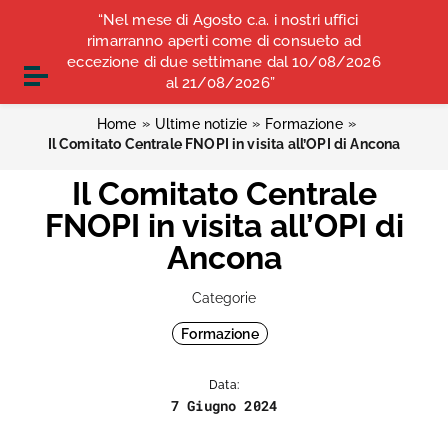
Vai ai contenuti
“Nel mese di Agosto c.a. i nostri uffici
COMUNICATI STAMPA
ALBO OPI ANCONA
Vai al menu di navigazione
rimarranno aperti come di consueto ad
Vai al footer
eccezione di due settimane dal 10/08/2026
CONVENZIONI
Attiva / disattiva la navigazione
al 21/08/2026”
»
»
»
Home
Ultime notizie
Formazione
Il Comitato Centrale FNOPI in visita all’OPI di Ancona
Il Comitato Centrale
FNOPI in visita all’OPI di
Ancona
Categorie
Formazione
Data:
7 Giugno 2024