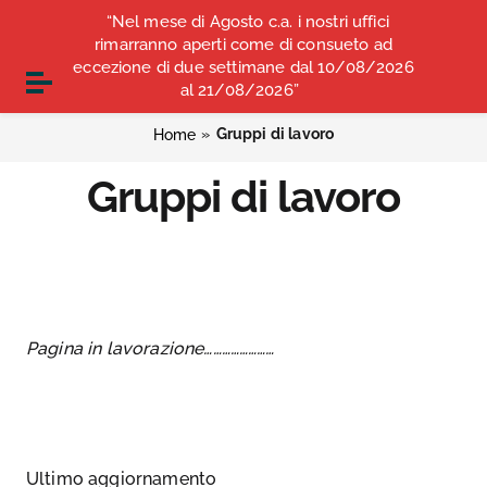
Vai ai contenuti
“Nel mese di Agosto c.a. i nostri uffici
COMUNICATI STAMPA
ALBO OPI ANCONA
Vai al menu di navigazione
rimarranno aperti come di consueto ad
Vai al footer
eccezione di due settimane dal 10/08/2026
CONVENZIONI
Attiva / disattiva la navigazione
al 21/08/2026”
»
Gruppi di lavoro
Home
Gruppi di lavoro
Pagina in lavorazione……………………
Ultimo aggiornamento