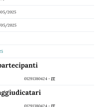
/05/2025
/05/2025
25
partecipanti
01291380424 -
IT
aggiudicatari
01291380424 -
IT