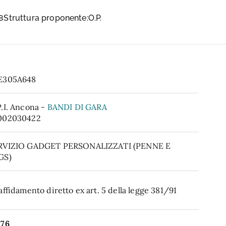
Struttura proponente:O.P.
E305A648
.I. Ancona -
BANDI DI GARA
002030422
RVIZIO GADGET PERSONALIZZATI (PENNE E
GS)
affidamento diretto ex art. 5 della legge 381/91
276