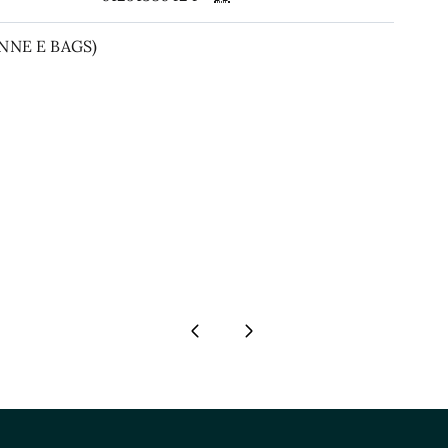
NNE E BAGS)
Pagina precedente
Pagina successiva