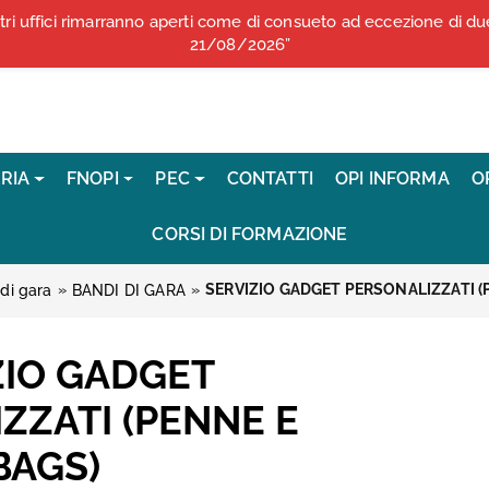
stri uffici rimarranno aperti come di consueto ad eccezione di 
COMUNICATI STAMPA
21/08/2026”
RIA
FNOPI
PEC
CONTATTI
OPI INFORMA
O
CORSI DI FORMAZIONE
»
»
SERVIZIO GADGET PERSONALIZZATI (
di gara
BANDI DI GARA
ZIO GADGET
ZZATI (PENNE E
BAGS)