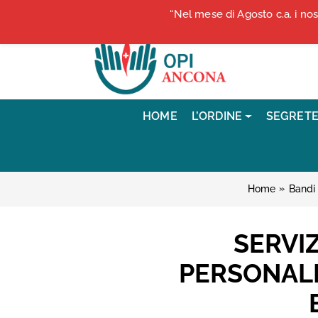
Vai ai contenuti
“Nel mese di Agosto c.a. i no
Vai al menu di navigazione
Vai al footer
HOME
L’ORDINE
SEGRETE
»
Home
Bandi 
SERVI
PERSONALI