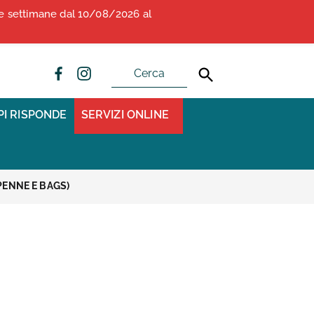
due settimane dal 10/08/2026 al
ALBO OPI ANCONA
CONVENZIONI
PI RISPONDE
SERVIZI ONLINE
PENNE E BAGS)