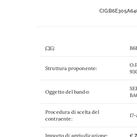
CIG:B6E305A648
CIG:
B6
O.P
Struttura proponente:
93
SE
Oggetto del bando:
BA
Procedura di scelta del
17-
contraente:
Importo di aggiudicazione:
€