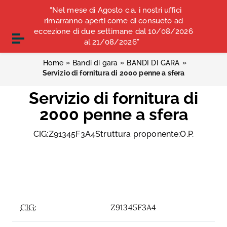
Vai ai contenuti
“Nel mese di Agosto c.a. i nostri uffici
COMUNICATI STAMPA
ALBO OPI ANCONA
Vai al menu di navigazione
rimarranno aperti come di consueto ad
Vai al footer
eccezione di due settimane dal 10/08/2026
CONVENZIONI
Attiva / disattiva la navigazione
al 21/08/2026”
»
»
»
Home
Bandi di gara
BANDI DI GARA
Servizio di fornitura di 2000 penne a sfera
Servizio di fornitura di
2000 penne a sfera
CIG:Z91345F3A4Struttura proponente:O.P.
CIG:
Z91345F3A4