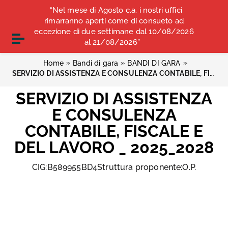
Vai ai contenuti
“Nel mese di Agosto c.a. i nostri uffici
COMUNICATI STAMPA
ALBO OPI ANCONA
Vai al menu di navigazione
rimarranno aperti come di consueto ad
Vai al footer
eccezione di due settimane dal 10/08/2026
CONVENZIONI
Attiva / disattiva la navigazione
al 21/08/2026”
»
»
»
Home
Bandi di gara
BANDI DI GARA
SERVIZIO DI ASSISTENZA E CONSULENZA CONTABILE, FISCALE E DEL LAVORO _ 2025_2028
SERVIZIO DI ASSISTENZA
E CONSULENZA
CONTABILE, FISCALE E
DEL LAVORO _ 2025_2028
CIG:B589955BD4Struttura proponente:O.P.