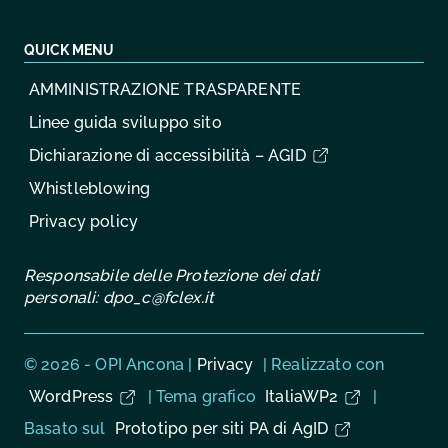
QUICK MENU
AMMINISTRAZIONE TRASPARENTE
Linee guida sviluppo sito
Dichiarazione di accessibilità – AGID
Whistleblowing
Privacy policy
Responsabile delle Protezione dei dati
personali:
dpo_c@fclex.it
Sezione Link Utili
© 2026 - OPI Ancona |
Privacy
| Realizzato con
WordPress
|
Tema grafico
ItaliaWP2
|
Basato sul
Prototipo per siti PA di AgID