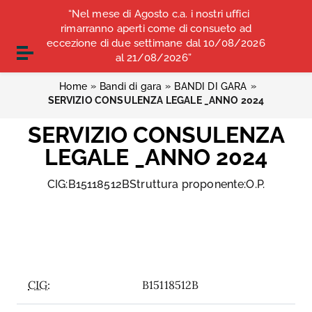
Vai ai contenuti
“Nel mese di Agosto c.a. i nostri uffici
COMUNICATI STAMPA
ALBO OPI ANCONA
Vai al menu di navigazione
rimarranno aperti come di consueto ad
Vai al footer
eccezione di due settimane dal 10/08/2026
CONVENZIONI
Attiva / disattiva la navigazione
al 21/08/2026”
»
»
»
Home
Bandi di gara
BANDI DI GARA
SERVIZIO CONSULENZA LEGALE _ANNO 2024
SERVIZIO CONSULENZA
LEGALE _ANNO 2024
CIG:B15118512BStruttura proponente:O.P.
CIG:
B15118512B