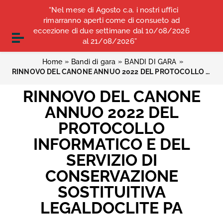
Vai ai contenuti
“Nel mese di Agosto c.a. i nostri uffici
COMUNICATI STAMPA
ALBO OPI ANCONA
Vai al menu di navigazione
rimarranno aperti come di consueto ad
Vai al footer
eccezione di due settimane dal 10/08/2026
CONVENZIONI
Attiva / disattiva la navigazione
al 21/08/2026”
»
»
»
Home
Bandi di gara
BANDI DI GARA
RINNOVO DEL CANONE ANNUO 2022 DEL PROTOCOLLO INFORMATICO E DEL SERVIZIO DI CONSERVAZIONE SOSTITUITIVA LEGALDOCLITE PA
RINNOVO DEL CANONE
ANNUO 2022 DEL
PROTOCOLLO
INFORMATICO E DEL
SERVIZIO DI
CONSERVAZIONE
SOSTITUITIVA
LEGALDOCLITE PA