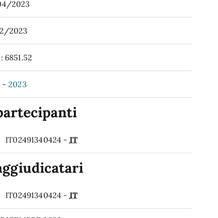
04/2023
12/2023
3
: 6851.52
3
-
2023
partecipanti
IT02491340424 -
IT
aggiudicatari
IT02491340424 -
IT