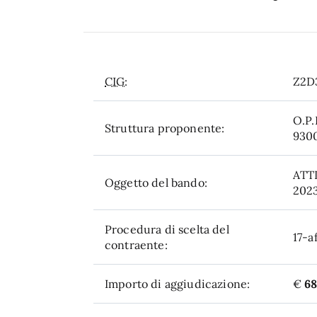
CIG:
Z2D
O.P.
Struttura proponente:
930
ATT
Oggetto del bando:
202
Procedura di scelta del
17-a
contraente:
Importo di aggiudicazione:
€
68