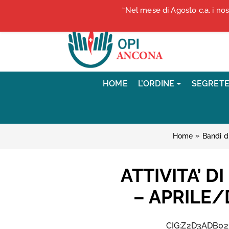
Vai ai contenuti
“Nel mese di Agosto c.a. i no
Vai al menu di navigazione
Vai al footer
HOME
L’ORDINE
SEGRETE
»
Home
Bandi d
ATTIVITA’ D
– APRILE/
CIG:Z2D3ADB023