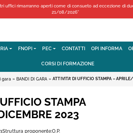
stri uffici rimarranno aperti come di consueto ad eccezione di 
COMUNICATI STAMPA
21/08/2026”
RIA
FNOPI
PEC
CONTATTI
OPI INFORMA
O
CORSI DI FORMAZIONE
»
»
ATTIVITA’ DI UFFICIO STAMPA – APRIL
i gara
BANDI DI GARA
I UFFICIO STAMPA
DICEMBRE 2023
Struttura proponente:O.P.