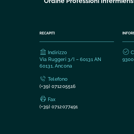
Ordine Professioni Infermier
RECAPITI
INFOR
Indirizzo
C.
Via Ruggeri 3/I – 60131 AN
9300
60131, Ancona
Telefono
(+39) 071205516
Fax
(+39) 0712077491