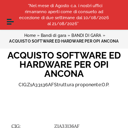
Vai ai contenuti
“Nel mese di Agosto c.a. i nostri uffici
COMUNICATI STAMPA
ALBO OPI ANCONA
Vai al menu di navigazione
rimarranno aperti come di consueto ad
Vai al footer
eccezione di due settimane dal 10/08/2026
CONVENZIONI
Attiva / disattiva la navigazione
al 21/08/2026”
»
»
»
Home
Bandi di gara
BANDI DI GARA
ACQUISTO SOFTWARE ED HARDWARE PER OPI ANCONA
ACQUISTO SOFTWARE ED
HARDWARE PER OPI
ANCONA
CIG:Z1A33136AFStruttura proponente:O.P.
CIG:
Z1A33136AF