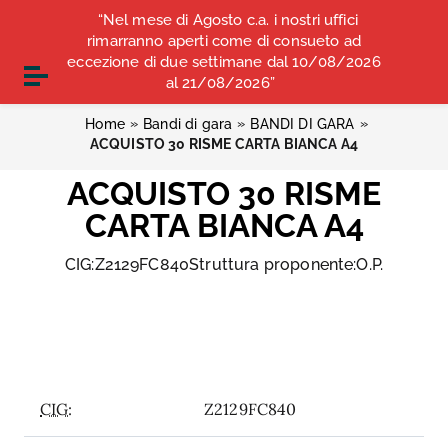
Vai ai contenuti
“Nel mese di Agosto c.a. i nostri uffici
COMUNICATI STAMPA
ALBO OPI ANCONA
Vai al menu di navigazione
rimarranno aperti come di consueto ad
Vai al footer
eccezione di due settimane dal 10/08/2026
CONVENZIONI
Attiva / disattiva la navigazione
al 21/08/2026”
»
»
»
Home
Bandi di gara
BANDI DI GARA
ACQUISTO 30 RISME CARTA BIANCA A4
ACQUISTO 30 RISME
CARTA BIANCA A4
CIG:Z2129FC840Struttura proponente:O.P.
CIG:
Z2129FC840