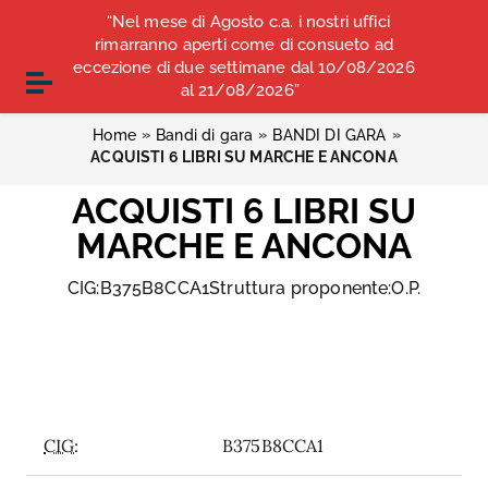
Vai ai contenuti
“Nel mese di Agosto c.a. i nostri uffici
COMUNICATI STAMPA
ALBO OPI ANCONA
Vai al menu di navigazione
rimarranno aperti come di consueto ad
Vai al footer
eccezione di due settimane dal 10/08/2026
CONVENZIONI
Attiva / disattiva la navigazione
al 21/08/2026”
»
»
»
Home
Bandi di gara
BANDI DI GARA
ACQUISTI 6 LIBRI SU MARCHE E ANCONA
ACQUISTI 6 LIBRI SU
MARCHE E ANCONA
CIG:B375B8CCA1Struttura proponente:O.P.
CIG:
B375B8CCA1