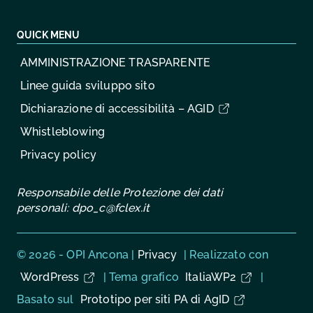
QUICK MENU
AMMINISTRAZIONE TRASPARENTE
Linee guida sviluppo sito
Dichiarazione di accessibilità – AGID
Whistleblowing
Privacy policy
Responsabile delle Protezione dei dati
personali:
dpo_c@fclex.it
Sezione Link Utili
© 2026 - OPI Ancona |
Privacy
| Realizzato con
WordPress
|
Tema grafico
ItaliaWP2
|
Basato sul
Prototipo per siti PA di AgID