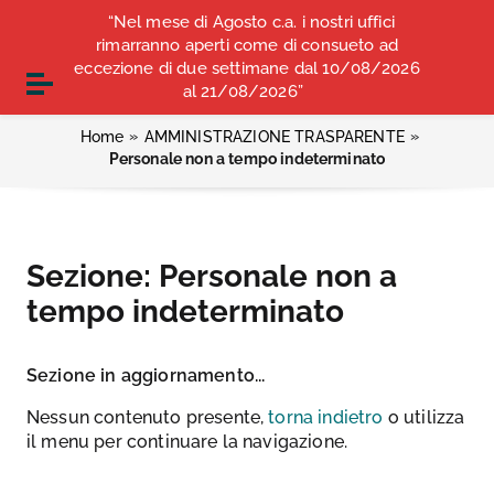
Vai ai contenuti
“Nel mese di Agosto c.a. i nostri uffici
COMUNICATI STAMPA
ALBO OPI ANCONA
Vai al menu di navigazione
rimarranno aperti come di consueto ad
Vai al footer
eccezione di due settimane dal 10/08/2026
CONVENZIONI
Attiva / disattiva la navigazione
al 21/08/2026”
»
»
Home
AMMINISTRAZIONE TRASPARENTE
Personale non a tempo indeterminato
Sezione:
Personale non a
tempo indeterminato
Sezione in aggiornamento...
Nessun contenuto presente,
torna indietro
o utilizza
il menu per continuare la navigazione.