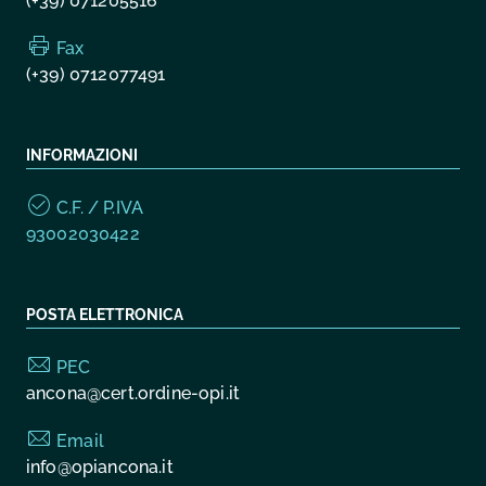
(+39) 071205516
Fax
(+39) 0712077491
INFORMAZIONI
C.F. / P.IVA
93002030422
POSTA ELETTRONICA
PEC
ancona@cert.ordine-opi.it
Email
info@opiancona.it