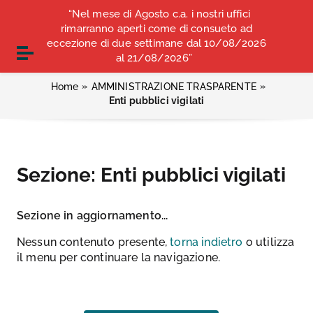
Vai ai contenuti
“Nel mese di Agosto c.a. i nostri uffici
COMUNICATI STAMPA
ALBO OPI ANCONA
Vai al menu di navigazione
rimarranno aperti come di consueto ad
Vai al footer
eccezione di due settimane dal 10/08/2026
CONVENZIONI
Attiva / disattiva la navigazione
al 21/08/2026”
»
»
Home
AMMINISTRAZIONE TRASPARENTE
Enti pubblici vigilati
Sezione:
Enti pubblici vigilati
Sezione in aggiornamento...
Nessun contenuto presente,
torna indietro
o utilizza
il menu per continuare la navigazione.