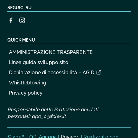
SEGUICI SU
QUICK MENU
AMMINISTRAZIONE TRASPARENTE
Linee guida sviluppo sito
Dichiarazione di accessibilità – AGID
Whistleblowing
Privacy policy
Responsabile delle Protezione dei dati
personali:
dpo_c@fclex.it
Sezione Link Utili
© 2026 - OPI Ancona |
Privacy
| Realizzato con