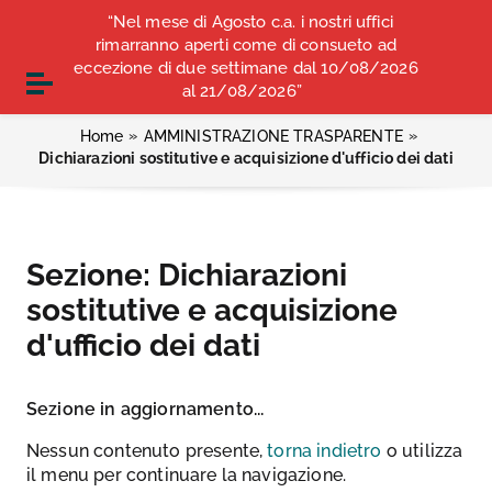
Vai ai contenuti
“Nel mese di Agosto c.a. i nostri uffici
COMUNICATI STAMPA
ALBO OPI ANCONA
Vai al menu di navigazione
rimarranno aperti come di consueto ad
Vai al footer
eccezione di due settimane dal 10/08/2026
CONVENZIONI
Attiva / disattiva la navigazione
al 21/08/2026”
»
»
Home
AMMINISTRAZIONE TRASPARENTE
Dichiarazioni sostitutive e acquisizione d'ufficio dei dati
Sezione:
Dichiarazioni
sostitutive e acquisizione
d'ufficio dei dati
Sezione in aggiornamento...
Nessun contenuto presente,
torna indietro
o utilizza
il menu per continuare la navigazione.