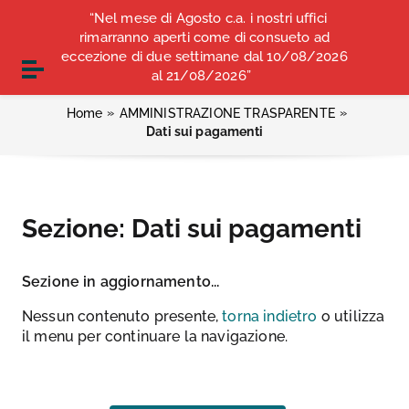
Vai ai contenuti
“Nel mese di Agosto c.a. i nostri uffici
COMUNICATI STAMPA
ALBO OPI ANCONA
Vai al menu di navigazione
rimarranno aperti come di consueto ad
Vai al footer
eccezione di due settimane dal 10/08/2026
CONVENZIONI
Attiva / disattiva la navigazione
al 21/08/2026”
»
»
Home
AMMINISTRAZIONE TRASPARENTE
Dati sui pagamenti
Sezione:
Dati sui pagamenti
Sezione in aggiornamento...
Nessun contenuto presente,
torna indietro
o utilizza
il menu per continuare la navigazione.