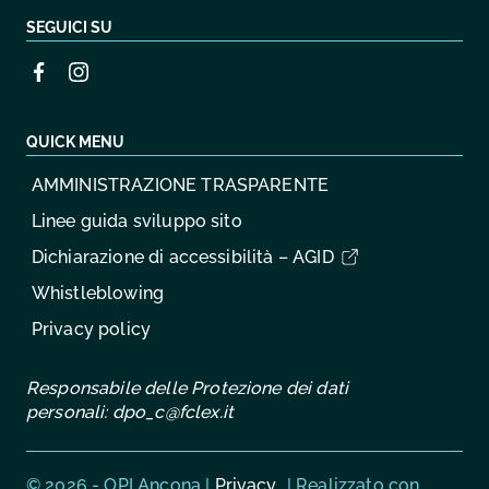
SEGUICI SU
QUICK MENU
AMMINISTRAZIONE TRASPARENTE
Linee guida sviluppo sito
Dichiarazione di accessibilità – AGID
Whistleblowing
Privacy policy
Responsabile delle Protezione dei dati
personali:
dpo_c@fclex.it
Sezione Link Utili
© 2026 - OPI Ancona |
Privacy
| Realizzato con