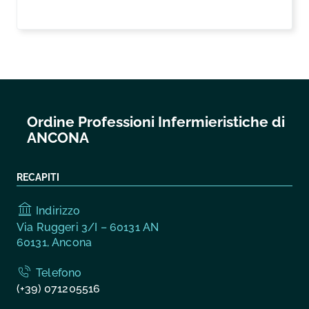
LEGGI DI PIÙ
Ordine Professioni Infermieristiche di
ANCONA
RECAPITI
Indirizzo
Via Ruggeri 3/I – 60131 AN
60131, Ancona
Telefono
(+39) 071205516