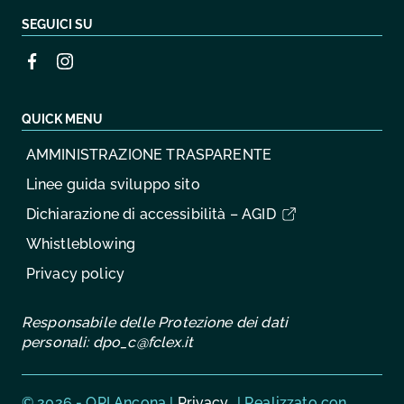
SEGUICI SU
QUICK MENU
AMMINISTRAZIONE TRASPARENTE
Linee guida sviluppo sito
Dichiarazione di accessibilità – AGID
Whistleblowing
Privacy policy
Responsabile delle Protezione dei dati
personali:
dpo_c@fclex.it
Sezione Link Utili
© 2026 - OPI Ancona |
Privacy
| Realizzato con