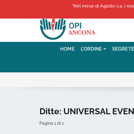
Vai ai contenuti
“Nel mese di Agosto c.a. i no
Vai al menu di navigazione
Vai al footer
HOME
L’ORDINE
SEGRETE
Ditte:
UNIVERSAL EVEN
Pagina 1 di 1