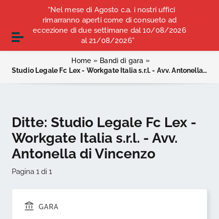
Vai ai contenuti
“Nel mese di Agosto c.a. i nostri uffici
COMUNICATI STAMPA
ALBO OPI ANCONA
Vai al menu di navigazione
rimarranno aperti come di consueto ad
Vai al footer
eccezione di due settimane dal 10/08/2026
CONVENZIONI
Attiva / disattiva la navigazione
al 21/08/2026”
»
»
Home
Bandi di gara
Studio Legale Fc Lex - Workgate Italia s.r.l. - Avv. Antonella di Vincenzo
Ditte:
Studio Legale Fc Lex -
Workgate Italia s.r.l. - Avv.
Antonella di Vincenzo
Pagina 1 di 1
GARA