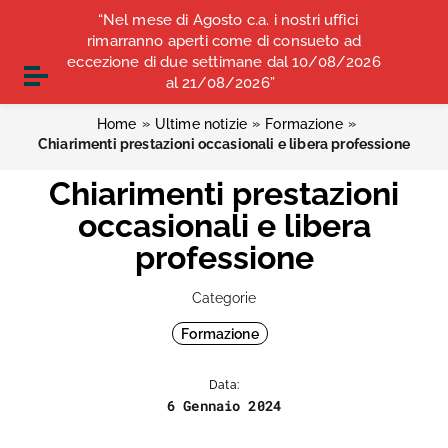
Vai ai contenuti
“Nel mese di Agosto c.a. i nostri uffici
COMUNICATI STAMPA
ALBO OPI ANCONA
Vai al menu di navigazione
rimarranno aperti come di consueto ad
Vai al footer
eccezione di due settimane dal 10/08/2026
CONVENZIONI
Attiva / disattiva la navigazione
al 21/08/2026”
»
»
»
Home
Ultime notizie
Formazione
Chiarimenti prestazioni occasionali e libera professione
Chiarimenti prestazioni
occasionali e libera
professione
Categorie
Formazione
Data:
6 Gennaio 2024