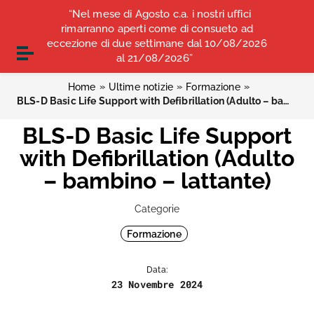
Vai ai contenuti
“Nel mese di Agosto c.a. i nostri uffici
COMUNICATI STAMPA
ALBO OPI ANCONA
Vai al menu di navigazione
rimarranno aperti come di consueto ad
Vai al footer
eccezione di due settimane dal 10/08/2026
CONVENZIONI
Attiva / disattiva la navigazione
al 21/08/2026”
»
»
»
Home
Ultime notizie
Formazione
BLS-D Basic Life Support with Defibrillation (Adulto – bambino – lattante)
BLS-D Basic Life Support
with Defibrillation (Adulto
– bambino – lattante)
Categorie
Formazione
Data:
23 Novembre 2024