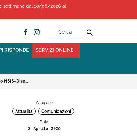
due settimane dal 10/08/2026 al
ALBO OPI ANCONA
CONVENZIONI
PI RISPONDE
SERVIZI ONLINE
Avvio operativo del nuovo sistema informativo NSIS-Dispovigilance a supporto della Rete nazionale della dispositivo-vigilanza
Categorie
Attualità
Comunicazioni
Data:
2 Aprile 2026