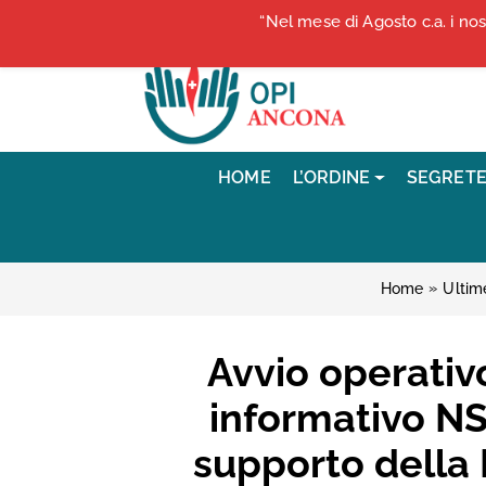
Vai ai contenuti
“Nel mese di Agosto c.a. i no
Vai al menu di navigazione
Vai al footer
HOME
L’ORDINE
SEGRETE
»
Home
Ultime
Avvio operativ
informativo NS
supporto della 