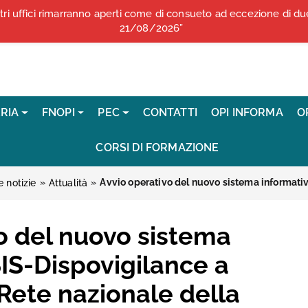
stri uffici rimarranno aperti come di consueto ad eccezione di 
COMUNICATI STAMPA
21/08/2026”
RIA
FNOPI
PEC
CONTATTI
OPI INFORMA
O
CORSI DI FORMAZIONE
»
»
 notizie
Attualità
o del nuovo sistema
IS-Dispovigilance a
Rete nazionale della