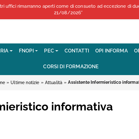
stri uffici rimarranno aperti come di consueto ad eccezione di 
COMUNICATI STAMPA
21/08/2026”
RIA
FNOPI
PEC
CONTATTI
OPI INFORMA
O
CORSI DI FORMAZIONE
»
»
»
Assistente Infermieristico informa
me
Ultime notizie
Attualità
mieristico informativa