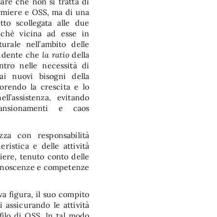
re che non si tratta di
fermiere e OSS, ma di una
tto scollegata alle due
nchè vicina ad esse in
urale nell’ambito delle
vidente che
la ratio
della
ontro nelle necessità di
 ai nuovi bisogni della
vorendo la crescita e lo
ll’assistenza, evitando
mansionamenti e caos
lizza con responsabilità
eristica e delle attività
miere, tenuto conto delle
i conoscenze e competenze
va figura, il suo compito
 assicurando le attività
ofilo di OSS. In tal modo