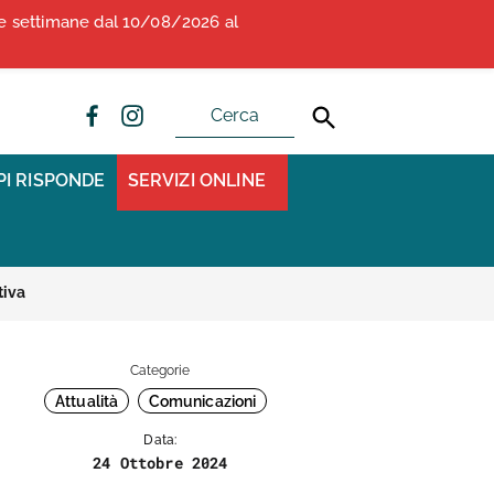
due settimane dal 10/08/2026 al
ALBO OPI ANCONA
CONVENZIONI
PI RISPONDE
SERVIZI ONLINE
tiva
Categorie
Attualità
Comunicazioni
Data:
24 Ottobre 2024