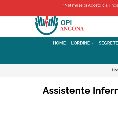
Vai ai contenuti
“Nel mese di Agosto c.a. i no
Vai al menu di navigazione
Vai al footer
HOME
L’ORDINE
SEGRETE
Ho
Assistente Infer