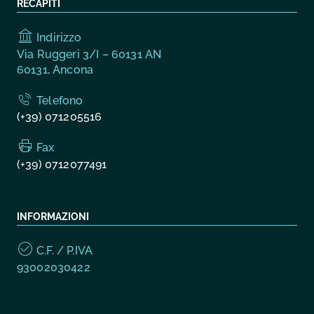
RECAPITI
Indirizzo
Via Ruggeri 3/I – 60131 AN
60131, Ancona
Telefono
(+39) 071205516
Fax
(+39) 0712077491
INFORMAZIONI
C.F. / P.IVA
93002030422