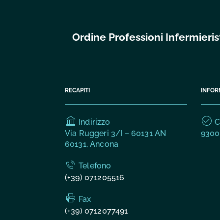
Ordine Professioni Infermier
RECAPITI
INFOR
Indirizzo
C.
Via Ruggeri 3/I – 60131 AN
9300
60131, Ancona
Telefono
(+39) 071205516
Fax
(+39) 0712077491