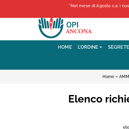
Vai ai contenuti
“Nel mese di Agosto c.a. i no
Vai al menu di navigazione
Vai al footer
HOME
L’ORDINE
SEGRETE
»
Home
AMM
Elenco richi
el