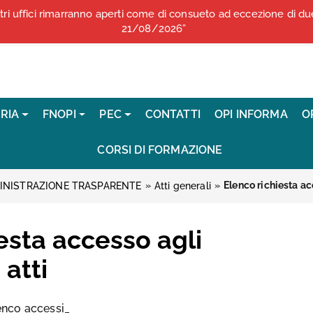
stri uffici rimarranno aperti come di consueto ad eccezione di 
COMUNICATI STAMPA
21/08/2026”
RIA
FNOPI
PEC
CONTATTI
OPI INFORMA
O
CORSI DI FORMAZIONE
»
»
Elenco richiesta ac
INISTRAZIONE TRASPARENTE
Atti generali
esta accesso agli
atti
enco accessi_