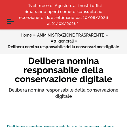
Vai ai contenuti
“Nel mese di Agosto c.a. i nostri uffici
COMUNICATI STAMPA
ALBO OPI ANCONA
Vai al menu di navigazione
rimarranno aperti come di consueto ad
Vai al footer
eccezione di due settimane dal 10/08/2026
CONVENZIONI
Attiva / disattiva la navigazione
al 21/08/2026”
»
»
Home
AMMINISTRAZIONE TRASPARENTE
»
Atti generali
Delibera nomina responsabile della conservazione digitale
Delibera nomina
responsabile della
conservazione digitale
Delibera nomina responsabile della conservazione
digitale
Delibera nomina responsabile della conservazione