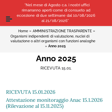
Vai ai contenuti
“Nel mese di Agosto c.a. i nostri uffici
COMUNICATI STAMPA
ALBO OPI ANCONA
Vai al menu di navigazione
rimarranno aperti come di consueto ad
Vai al footer
eccezione di due settimane dal 10/08/2026
CONVENZIONI
Attiva / disattiva la navigazione
al 21/08/2026”
»
»
Home
AMMINISTRAZIONE TRASPARENTE
Organismi indipendenti di valutazione, nuclei di
valutazione o altri organismi con funzioni analoghe
»
Anno 2025
Anno 2025
RICEVUTA 15.01.
RICEVUTA 15.01.2026
Attestazione monitoraggio Anac 15.1.2026
(Rilevazione al 15.11.2025)